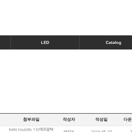
LED
Catalog
첨부파일
작성자
작성일
다운
kelis rou(v8x.13)에프알텍
FRTEK
2026.05.28