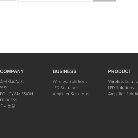
COMPANY
BUSINESS
PRODUCT
회사개요 및 CI
Wireless Solutions
Wireless Soluti
연혁
LED Solutions
LED Solutions
POLICY&MISSION
Amplifier Solutions
Amplifier Solut
PROCESS
오시는길