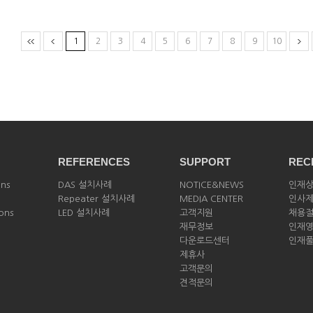
1
2
3
4
5
6
7
8
9
10
REFERENCES
SUPPORT
REC
ons
DAS 설치사례
NOTICE&NEWS
인재
Repeater 설치사례
MEDIA CENTER
인사
ions
LED 설치사례
고객지원
채용
재무정보
인재
다운로드센터
인재
제휴사
고객문의
견적문의