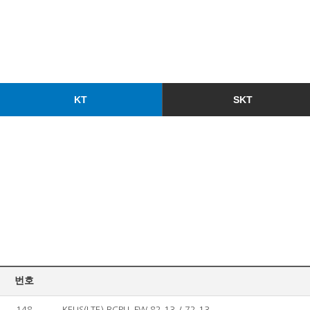
KT
SKT
번호
148
KELIS(LTE) RCPU_FW 82.13 / 72.13